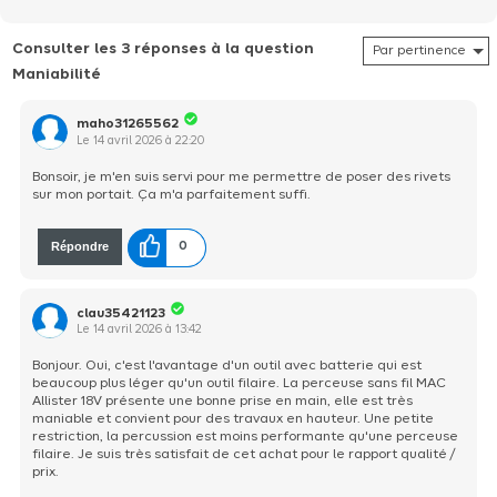
pour un changement rapide et facile des embouts. Mac Allister est
la marque parfaite pour les bricoleurs occasionnels qui veulent
Consulter les 3 réponses à la question
s'équiper à super prix. Inclut 1Â batterie 2Ah, un chargeur et
Maniabilité
maho31265562
Le
14 avril 2026
à
22:20
Bonsoir, je m'en suis servi pour me permettre de poser des rivets
sur mon portait. Ça m'a parfaitement suffi.
Répondre
0
clau35421123
Le
14 avril 2026
à
13:42
Bonjour. Oui, c'est l'avantage d'un outil avec batterie qui est
beaucoup plus léger qu'un outil filaire. La perceuse sans fil MAC
Allister 18V présente une bonne prise en main, elle est très
maniable et convient pour des travaux en hauteur. Une petite
restriction, la percussion est moins performante qu'une perceuse
filaire. Je suis très satisfait de cet achat pour le rapport qualité /
prix.