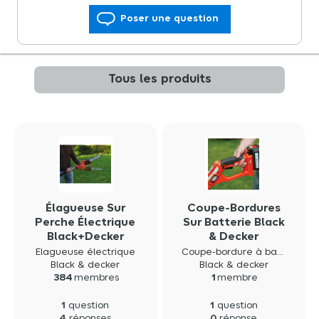
Poser une question
Tous les produits
Élagueuse Sur
Coupe-Bordures
Perche Électrique
Sur Batterie Black
Black+Decker
& Decker
PS7525 800w
GLC3630L20 30
Elagueuse électrique
Coupe-bordure à batterie
Cm 36V-2 0Ah
Black & decker
Black & decker
384
membres
1
membre
1
1
question
question
4
0