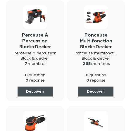
Perceuse À
Ponceuse
Percussion
Multifonction
Black+Decker
Black+Decker
BEH850KA32-QS
BEW200K-QS
Perceuse à percussion
Ponceuse multifonction
850W
200W
Black & decker
Black & decker
7
membres
268
membres
0
0
question
question
0
0
réponse
réponse
Découvrir
Découvrir