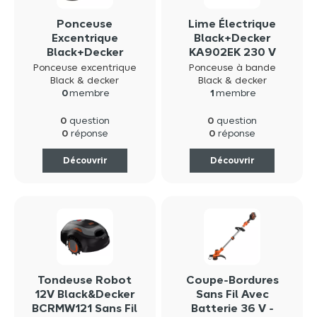
Ponceuse
Lime Électrique
Excentrique
Black+Decker
Black+Decker
KA902EK 230 V
KA199-S 230 V
400 W
Ponceuse excentrique
Ponceuse à bande
240 W
Black & decker
Black & decker
0
membre
1
membre
0
0
question
question
0
0
réponse
réponse
Découvrir
Découvrir
Tondeuse Robot
Coupe-Bordures
12V Black&Decker
Sans Fil Avec
BCRMW121 Sans Fil
Batterie 36 V -