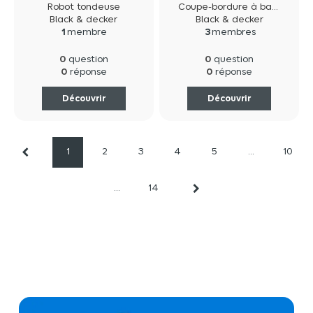
Largeur De Coupe
Robot tondeuse
Coupe-bordure à batterie
Avec Fil 330 Mm -
Black & decker
Black & decker
1
membre
3
membres
Black+Decker
BCSTA536L1-QW
0
0
question
question
0
0
réponse
réponse
Découvrir
Découvrir
1
2
3
4
5
...
10
...
14