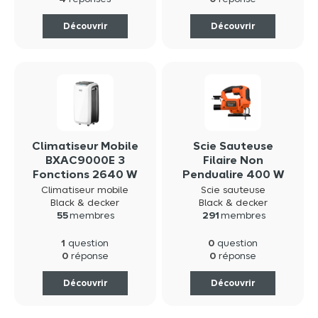
réponses
réponse
Découvrir
Découvrir
Climatiseur Mobile
Scie Sauteuse
BXAC9000E 3
Filaire Non
Fonctions 2640 W
Pendualire 400 W
65dB(A) - Black &
Maxi 3000 Tr/min
Climatiseur mobile
Scie sauteuse
Decker
Black+Decker
Black & decker
Black & decker
55
membres
291
membres
BES603-QS
1
0
question
question
0
0
réponse
réponse
Découvrir
Découvrir