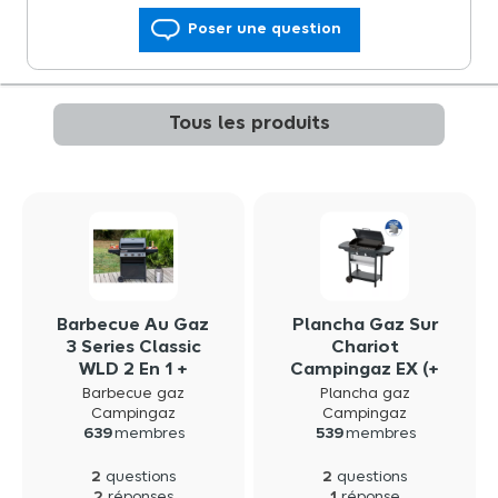
Poser une question
Tous les produits
Barbecue Au Gaz
Plancha Gaz Sur
3 Series Classic
Chariot
WLD 2 En 1 +
Campingaz EX (+
Plancha Noir
Housse)
Barbecue gaz
Plancha gaz
Campingaz
Campingaz
Campingaz
639
membres
539
membres
2
2
questions
questions
2
1