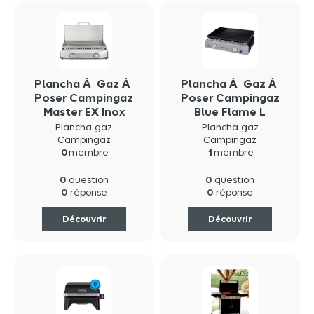
Plancha À Gaz À
Plancha À Gaz À
Poser Campingaz
Poser Campingaz
Master EX Inox
Blue Flame L
Plancha gaz
Plancha gaz
Campingaz
Campingaz
0
membre
1
membre
0
0
question
question
0
0
réponse
réponse
Découvrir
Découvrir