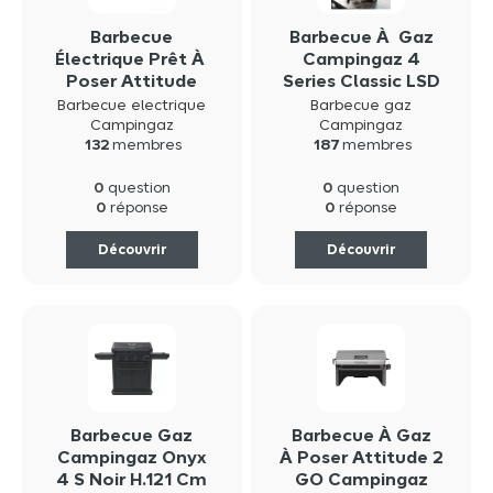
Barbecue
Barbecue À Gaz
Électrique Prêt À
Campingaz 4
Poser Attitude
Series Classic LSD
2GO Electric
Plus
Barbecue electrique
Barbecue gaz
Campingaz
Campingaz
Campingaz
132
membres
187
membres
0
0
question
question
0
0
réponse
réponse
Découvrir
Découvrir
Barbecue Gaz
Barbecue À Gaz
Campingaz Onyx
À Poser Attitude 2
4 S Noir H.121 Cm
GO Campingaz