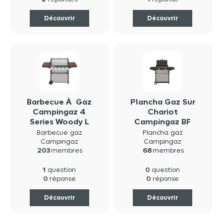
réponses
réponse
Découvrir
Découvrir
Barbecue À Gaz
Plancha Gaz Sur
Campingaz 4
Chariot
Series Woody L
Campingaz BF
Plus
EXLD
Barbecue gaz
Plancha gaz
Campingaz
Campingaz
203
membres
68
membres
1
0
question
question
0
0
réponse
réponse
Découvrir
Découvrir