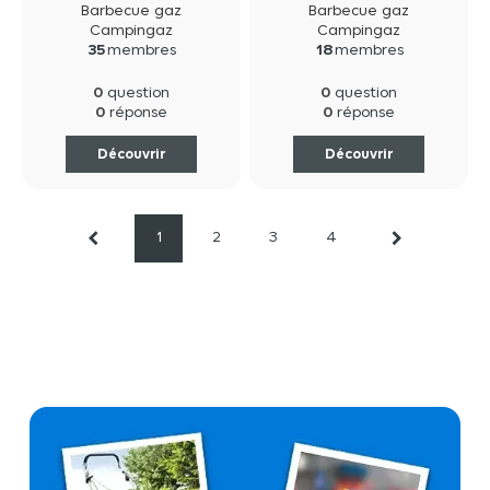
Barbecue gaz
Barbecue gaz
Campingaz
Campingaz
35
membres
18
membres
0
0
question
question
0
0
réponse
réponse
Découvrir
Découvrir
1
2
3
4