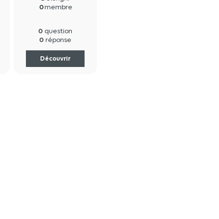
)
0
membre
0
question
0
réponse
Découvrir