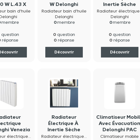
0 W L.43 X
W Delonghi
Inertie Sèche
H.64 Cm
De'longhi Nuvol
eur bain d'huile
Radiateur bain d'huile
Radi
Blanc 1000W
Delonghi
Delonghi
Delonghi
0
membre
0
membre
0
membre
0
0
0
question
question
question
0
0
0
réponse
réponse
réponse
Découvrir
Découvrir
Découvrir
adiateur
Radiateur
Climatiseur Mobi
lectrique
Électrique À
Avec Évacuatio
nghi Venezia
Inertie Sèche
Delonghi PAC
1000 W
Delonghi Laguna
CN93 Blanc
Radiateur électrique inertie fluide
Radiateur électrique inertie fluide
Climatiseur mobile