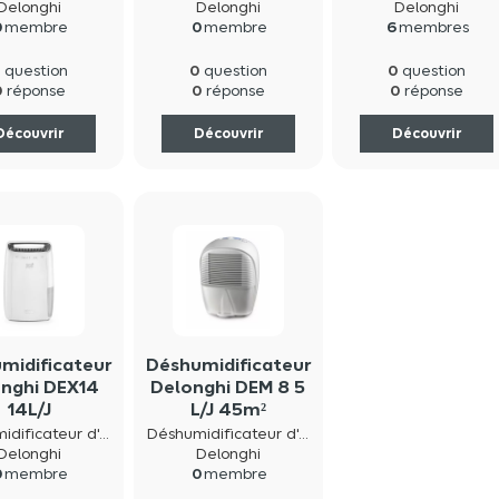
1000 W
2600W 64 DB(A
Delonghi
Delonghi
Delonghi
0
membre
0
membre
6
membres
0
0
0
question
question
question
0
0
0
réponse
réponse
réponse
Découvrir
Découvrir
Découvrir
midificateur
Déshumidificateur
nghi DEX14
Delonghi DEM 8 5
14L/J
L/J 45m²
Déshumidificateur d'air
Déshumidificateur d'air
Delonghi
Delonghi
0
membre
0
membre