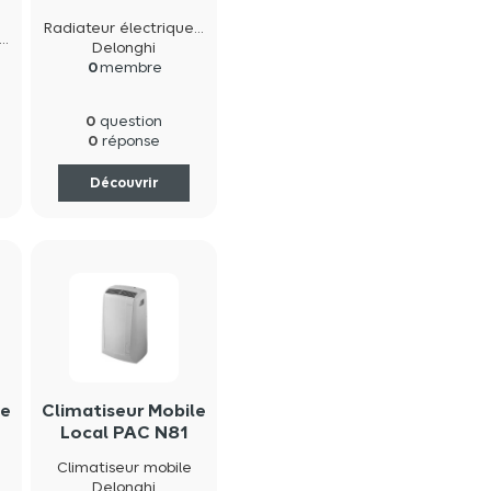
Radiateur électrique inertie fluide
a
ateur électrique inertie fluide
Delonghi
0
membre
0
question
0
réponse
Découvrir
le
Climatiseur Mobile
n
Local PAC N81
Climatiseur mobile
Delonghi