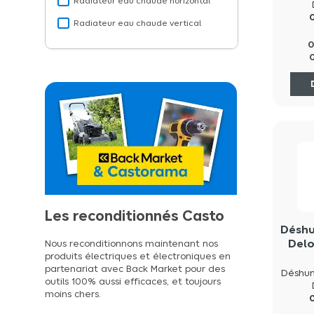
Radiateur eau chaude horizontal
Radiateur eau chaude vertical
Radiateur soufflant d'appoint
Radiateur électrique double coeur
de chauffe
Radiateur électrique inertie fluide
Radiateur électrique inertie sèche
Rafraichisseur d'air
Robinet thermostatique et manuel
pour radiateur eau chaude
Sèche-serviettes eau chaude
Les reconditionnés Casto
Sèche-serviettes mixte
Déshu
Delo
Sèche-serviettes soufflant eau
Nous reconditionnons maintenant nos
produits électriques et électroniques en
chaude
partenariat avec Back Market pour des
Sèche-serviettes soufflant
outils 100% aussi efficaces, et toujours
électrique
moins chers.
Sèche-serviettes électrique