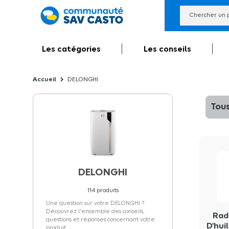
Les catégories
Les conseils
DELONGHI
Tous
DELONGHI
114
produits
Une question sur votre DELONGHI ?
Découvrez l'ensemble des conseils,
Rad
questions et réponses concernant votre
D'hui
produit