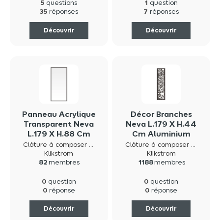
5
1
questions
question
35
7
réponses
réponses
Découvrir
Découvrir
Panneau Acrylique
Décor Branches
Transparent Neva
Neva L.179 X H.44
L.179 X H.88 Cm
Cm Aluminium
Avec Cadre
Anthracite
Clôture à composer neva composite
Clôture à composer neva composite
Aluminium
Klikstrom
Klikstrom
82
membres
1188
membres
Anthracite
0
0
question
question
0
0
réponse
réponse
Découvrir
Découvrir