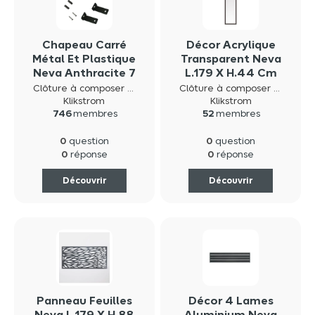
Chapeau Carré
Décor Acrylique
Métal Et Plastique
Transparent Neva
Neva Anthracite 7
L.179 X H.44 Cm
5 X H.3 7 Cm +
Avec Cadre
Clôture à composer neva composite
Clôture à composer neva composite
Fixation
Aluminium
Klikstrom
Klikstrom
746
membres
52
membres
Anthracite
Anthracite
0
0
question
question
0
0
réponse
réponse
Découvrir
Découvrir
Panneau Feuilles
Décor 4 Lames