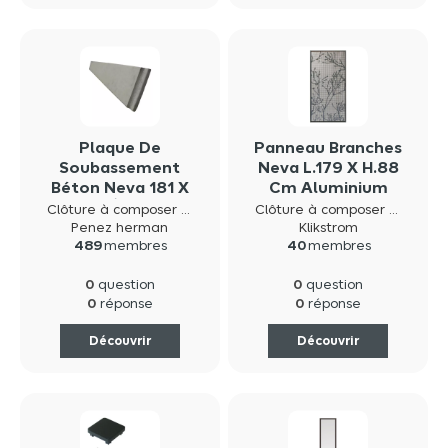
Plaque De
Panneau Branches
Soubassement
Neva L.179 X H.88
Béton Neva 181 X
Cm Aluminium
20 Cm Ép.35 Mm
Anthracite
Clôture à composer neva composite
Clôture à composer neva composite
Penez herman
Klikstrom
489
membres
40
membres
0
0
question
question
0
0
réponse
réponse
Découvrir
Découvrir