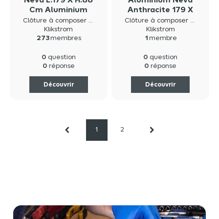
Neva L.179 X H.88
Aluminium Neva
Cm Aluminium
Anthracite 179 X
Anthracite
H.44 Cm
Clôture à composer neva composite
Clôture à composer neva composite
Klikstrom
Klikstrom
273
membres
1
membre
0
0
question
question
0
0
réponse
réponse
Découvrir
Découvrir
1
2