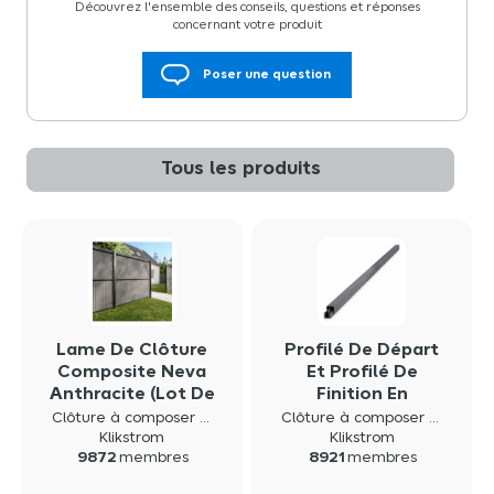
Découvrez l'ensemble des conseils, questions et réponses
concernant votre produit
Poser une question
Tous les produits
Lame De Clôture
Profilé De Départ
Composite Neva
Et Profilé De
Anthracite (lot De
Finition En
3 Lames)
Aluminium
Clôture à composer neva composite
Clôture à composer neva composite
Anthracite Pour
Klikstrom
Klikstrom
9872
membres
8921
membres
Clôture Neva
Klikstrom