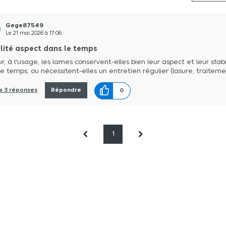
Gege87549
Le
21 mai 2026
à
17:06
lité aspect dans le temps
r, à l'usage, les lames conservent-elles bien leur aspect et leur stabi
e temps, ou nécessitent-elles un entretien régulier (lasure, traiteme
es 3 réponses
Répondre
0
1