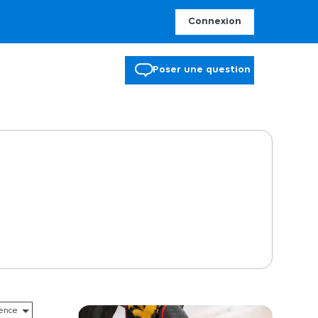
Connexion
Poser une question
nt de délimiter votre extérieur. A vous, un espace design et