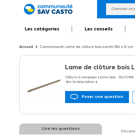
Les catégories
Les conseils
Communauté Lame de clôture bois Lemhi 180 x 12 cm
Lame de clôture bois 
Clôture à composer Lemhi bois
BLOOMA
Voir la description
Poser une question
Vous souhaitez vous protéger des regards i
tendance !
Lire les questions
Découvr