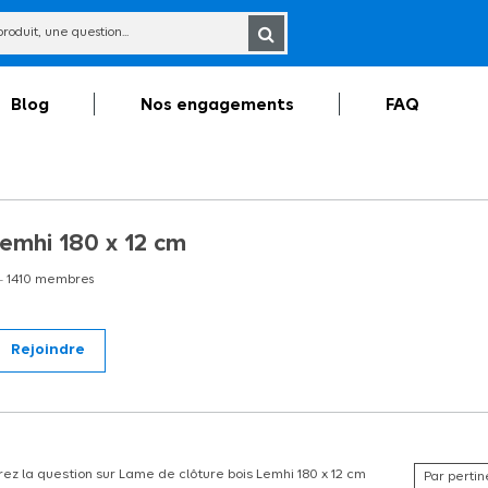
Blog
Nos engagements
FAQ
Lemhi 180 x 12 cm
-
1410
membres
Rejoindre
ndiscrets? La lame bois LEMHI est fait pour vous ! Les lames en bois vous permette
ez la question sur Lame de clôture bois Lemhi 180 x 12 cm