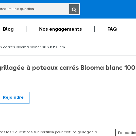
Blog
Nos engagements
FAQ
x carrés Blooma blanc 100 x h.150 cm
 grillagée à poteaux carrés Blooma blanc 100
Rejoindre
 carrés Blooma blanc 100 x h.100 cm.
z les 2 questions sur Portillon pour clôture grillagée à