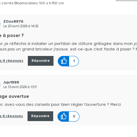
 carrés Blooma blanc 100 x h.150 cm
ZOzo8976
Le
20 avril 2026
à
14:32
e à poser ?
r, je réfléchis à installer un portillon de clôture grillagée dans mon ja
suis pas un grand bricoleur j'avoue, est-ce-que c'est facile à poser ? 
es 4 réponses
Répondre
1
Juju1999
Le
13 avril 2026
à
13:11
age ouvertue
r, avez-vous des conseils pour bien régler l'ouverture ? Merci
es 6 réponses
Répondre
0