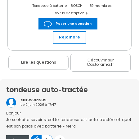
Tondeuse à batterie
BOSCH
69
membres
Voir la description
Tondeuse à gazon sans fil sur batterie 36V Bosch AdvancedRotak
Poser une question
36V-40-650 (avec 1 batterie et 1 chargeur)
Rejoindre
Découvrir sur
Lire les questions
Castorama.fr
tondeuse auto-tractée
elis99961905
Le
2 juin 2026
à
17:47
Bonjour
Je souhaite savoir si cette tondeuse est auto-tractée et quel
est son poids avec batterie - Merci