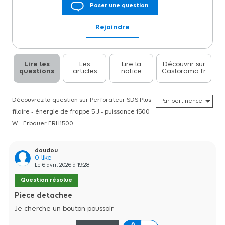
Poser une question
500 W produit 5J d'énergie d'impact pour les travaux difficiles.
Comprend les modes perceuse, marteau, perceuse à marteau et
burin.
Rejoindre
Lire les
Les
Lire la
Découvrir sur
questions
articles
notice
Castorama.fr
Découvrez la question sur Perforateur SDS Plus
filaire - énergie de frappe 5 J - puissance 1500
W - Erbauer ERH1500
doudou
0
like
Le
6 avril 2026
à
19:28
Question résolue
Piece detachee
Je cherche un bouton poussoir