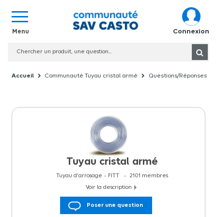
Connexion
Communauté Tuyau cristal armé
Questions/Réponses
Tuyau cristal armé
Tuyau d'arrosage
FITT
2101
membres
Voir la description
Tuyau cristal clair à¸6/9 mm L.5 m Le tuyau en cristal clair à¸6/9 mm
Poser une question
de 5 mètres de longueur de la marque Fitt est doté de
nombreuses caractéristiques et avantages qui en font un choix