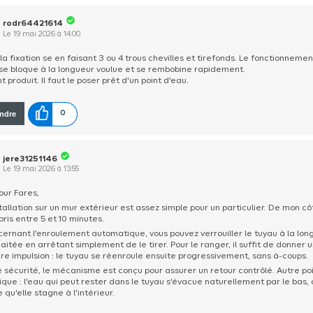
rodr64421614
Le
19 mai 2026
à
14:00
la fixation se en faisant 3 ou 4 trous chevilles et tirefonds. Le fonctionnemen
 se bloque à la longueur voulue et se rembobine rapidement.
t produit. Il faut le poser prêt d'un point d'eau.
ndre
0
jere31251146
Le
19 mai 2026
à
13:55
our Fares,
stallation sur un mur extérieur est assez simple pour un particulier. De mon cô
pris entre 5 et 10 minutes.
ernant l'enroulement automatique, vous pouvez verrouiller le tuyau à la lon
aitée en arrêtant simplement de le tirer. Pour le ranger, il suffit de donner 
re impulsion : le tuyau se réenroule ensuite progressivement, sans à-coups.
 sécurité, le mécanisme est conçu pour assurer un retour contrôlé. Autre po
ique : l'eau qui peut rester dans le tuyau s'évacue naturellement par le bas, 
e qu'elle stagne à l'intérieur.