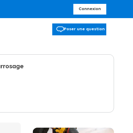
Connexion
Poser une question
arrosage
m Gardena est idéal pour arroser les jardins de taille moyenne.
angé. Une fois fixé au mur, il peut pivoter à plus de 180Â° afin de
is de le relà¢cher pour l'enrouler. Grà¢ce à la technologie
té pour un enroulement toujours fiable et homogène du tuyau et
de robinet accessible directement sur le flanc pour permettre
alles courts et réguliers (50 cm) pour permettre une
se d'une protection anti-gel et anti-UV.