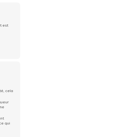
t est
té, cela
gueur
une
int
ce qui