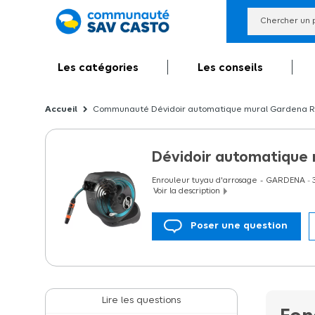
Les catégories
Les conseils
Communauté Dévidoir automatique mural Gardena Ro
Dévidoir automatique 
Enrouleur tuyau d'arrosage
GARDENA
-
Voir la description
Poser une question
Dévidoir mural automatique RollUp Garden
C'est une solution d'arrosage et de nettoya
pouvoir arroser les moindres recoins du jard
RollControl, le dévidoir automatique mura
d'un guide-tuyau intégré pour éviter les 
une connexion/déconnexion ou une extensio
manipulation sans effort du dévidoir automa
Lire les questions