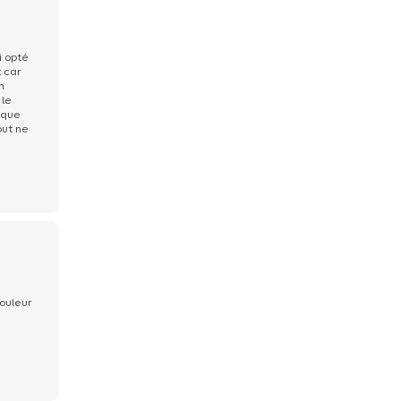
i opté
t car
n
 le
loque
out ne
rouleur