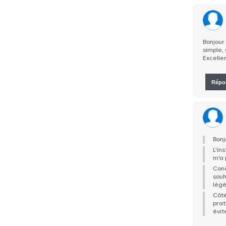
Bonjour 
simple,
Excellen
Répo
Bonj
L'in
m'a 
Conc
souh
légè
Côté
prat
évit