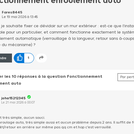
ctionnement enroulement auto
Fares8445
Le
19 mai 2026
à
13:45
 je souhaite fixer ce dévidoir sur un mur extérieur : est-ce que l'insta
ple pour un particulier, et comment fonctionne exactement le syst
lement automatique (verrouillage à la longueur, retour sans à-coups
é du mécanisme) ?
ndre
1
er les 10 réponses à la question Fonctionnement
ment auto
joha15212345
Le
21 mai 2026
à
00:07
t très simple, aucun souci.
nroulage auto, très simple aussi et aucun problème depuis 2 ans. Il suffit de f
rêt/retour en arrière sur même pas qq cm et hop c'est verrouillé.