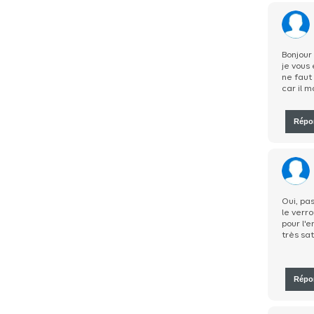
Bonjour
je vous
ne faut 
car il 
Répo
Oui, pas
le verro
pour l'e
très sat
Répo