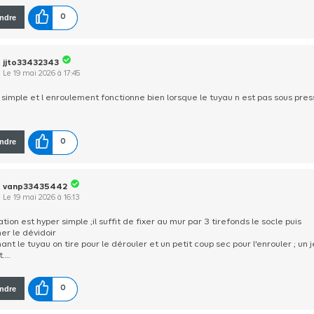
ndre
0
jjto33432343
Le
19 mai 2026
à
17:45
n simple et l enroulement fonctionne bien lorsque le tuyau n est pas sous pres
ndre
0
vanp33435442
Le
19 mai 2026
à
16:13
lation est hyper simple ;il suffit de fixer au mur par 3 tirefonds le socle puis
er le dévidoir
nt le tuyau on tire pour le dérouler et un petit coup sec pour l'enrouler ; un 
t….
ndre
0