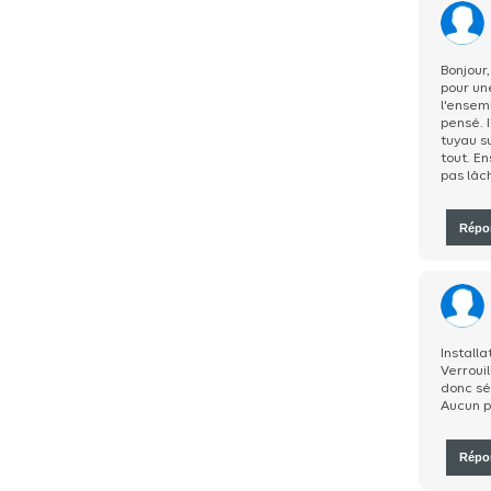
Bonjour,
pour un
l'ensem
pensé. 
tuyau su
tout. E
pas lâc
Répo
Installa
Verroui
donc sé
Aucun p
Répo