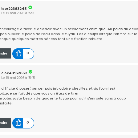
laur22363245
Le
19 mai 2026
à
15:51
 encourage à fixer le dévidoir avec un scellement chimique. Au poids du dévido
pas oublier le poids de l'eau dans le tuyau. Les à coups lorsque l'on tire sur l
manque quelques mètres nécessitent une fixation robuste.
ndre
0
cloc43162652
Le
19 mai 2026
à
15:45
 difficile à poser( percer puis introduire chevilles et vis fournies)
uillage se fait dès que vous arrêtez de tirer
nrouler, juste besoin de guider le tuyau pour qu'il s'enroule sans à coup!
isfaite !
ndre
0