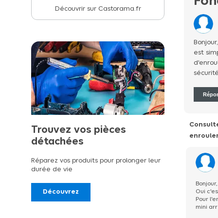
Fon
Découvrir sur Castorama.fr
Bonjour,
est sim
d'enrou
sécurit
Répo
Consult
Trouvez vos pièces
enroule
détachées
Réparez vos produits pour prolonger leur
durée de vie
Bonjour,
Découvrez
Oui c'es
Pour l'e
mini ar