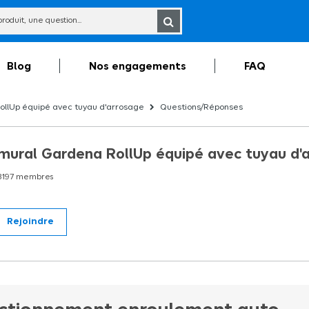
Blog
Nos engagements
FAQ
llUp équipé avec tuyau d'arrosage
Questions/Réponses
mural Gardena RollUp équipé avec tuyau d'
3197
membres
Rejoindre
a équipé avec tuyau d'arrosage 20m Le dévidoir automatique mural RollUp M 20 
ge très pratique pour avoir son tuyau d'arrosage toujours prêt à l'emploi et bien r
in ou de la terrasse. Il suffit de tirer sur le tuyau d'arrosage pour le dérouler pu
l Gardena est équipé d'un frein centrifuge, d'un ressort en acier de haute quali
torsions lors de l'enroulement du tuyau. Le dévidoir Gardena est équipé d'un nez 
n facile du tuyau de raccordement. Un verrouillage du tuyau s'effectue à interv
tique. Une fois fixé au mur, le dévidoir peut être utilisé toute l'année car il dispo