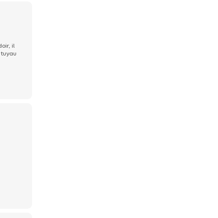
ir, il
e tuyau