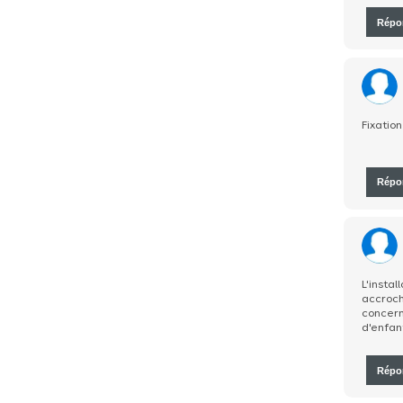
Répo
Fixatio
Répo
L'instal
accroch
concerna
d'enfan
Répo