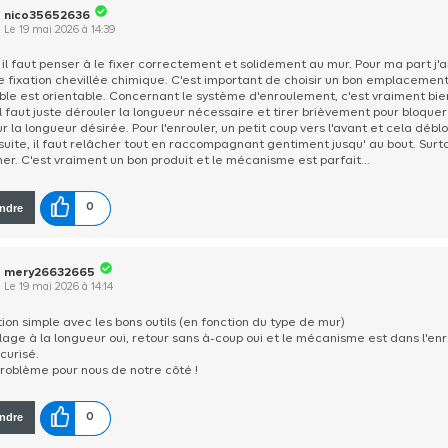
nico35652636
Le
19 mai 2026
à
14:39
 il faut penser à le fixer correctement et solidement au mur. Pour ma part j'a
e fixation chevillée chimique. C'est important de choisir un bon emplacemen
ble est orientable. Concernant le système d'enroulement, c'est vraiment bie
Il faut juste dérouler la longueur nécessaire et tirer brièvement pour bloquer
r la longueur désirée. Pour l'enrouler, un petit coup vers l'avant et cela déb
nsuite, il faut relâcher tout en raccompagnant gentiment jusqu' au bout. Surt
her. C'est vraiment un bon produit et le mécanisme est parfait...
ndre
0
mery26632665
Le
19 mai 2026
à
14:14
tion simple avec les bons outils (en fonction du type de mur)
llage à la longueur oui, retour sans à-coup oui et le mécanisme est dans l'en
curisé.
roblème pour nous de notre côté !
ndre
0