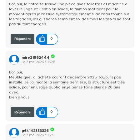
Bonjour, le nôtre se trouve une pièce avec toilettes et machine à
laver le linge et il est bien solide, la finition mat tient pour le
moment après je l'essuie systématiquement si de l'eau tombe sur
les façades; les glissières semblent solides mais les tiroirs ne sont
pas du tout chargés.
Répondre
0
mire21562444
Le
7 mai 2026
à
16:28
Bonjour,
Meuble que j'ai acheté courant décembre 2025, toujours pas
installé. Je l'ai monté la semaine dernière, la structure est très
solide, pour un usage quotidien,je pense faire plus de 20 ans
avec.
Bien à vous
Répondre
0
g6k142333326
Le
7 mai 2026
à
16:15