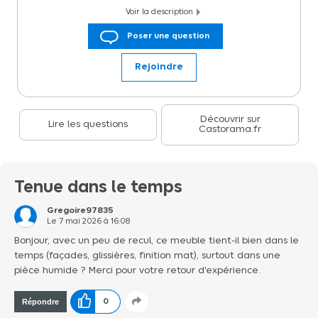
Voir la description
Meuble sous vasque suspendu faible profondeur blanc brillant l.50 x
Poser une question
H.60 x P.36 cm, GoodHome Imandra Disponible dans diverses
couleurs et dimensions, la gamme Imandra est une solution
modulable de meubles de salle de bains que vous pouvez
Rejoindre
combiner, assortir et ajuster en fonction de l'espace disponible,
selon la forme de votre salle de bains. Avec ses portes et tiroirs à
fermeture en douceur et une finition résistante facile à nettoyer,
il est conçu pour durer et s'accompagne d'une garantie de 10Â ans.
Découvrir sur
Lire les questions
Castorama.fr
Tenue dans le temps
Gregoire97835
Le
7 mai 2026
à
16:08
Bonjour, avec un peu de recul, ce meuble tient-il bien dans le
temps (façades, glissières, finition mat), surtout dans une
pièce humide ? Merci pour votre retour d'expérience.
Répondre
0