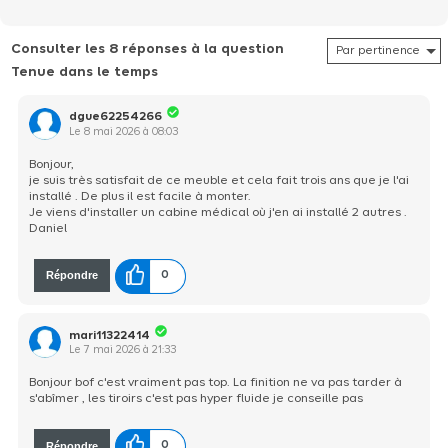
Consulter les 8 réponses à la question
Tenue dans le temps
dgue62254266
Le
8 mai 2026
à
08:03
Bonjour,
je suis très satisfait de ce meuble et cela fait trois ans que je l'ai
installé . De plus il est facile à monter.
Je viens d'installer un cabine médical où j'en ai installé 2 autres .
Daniel
Répondre
0
mari11322414
Le
7 mai 2026
à
21:33
Bonjour bof c'est vraiment pas top. La finition ne va pas tarder à
s'abîmer , les tiroirs c'est pas hyper fluide je conseille pas
Répondre
0