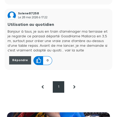
d'ouverture facile comprenant une poignée ergonomique et une
manivelle. Grà¢ce aux 5Â position
Solene87258
Le
28 mai 2026
à
17:22
Utilisation au quotidien
Bonjour à tous, je suis en train d'aménager ma terrasse et
je regarde ce parasol déporté GoodHome Mallorca en 3,5
m, surtout pour créer une vraie zone d'ombre au-dessus
d'une table repas. Avant de me lancer, je me demande si
c'est vraiment adapté au quoti...
voir la suite
Répondre
0
1