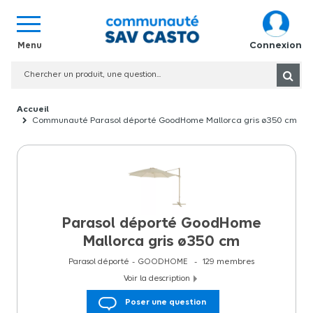
Connexion
Communauté Parasol déporté GoodHome Mallorca gris ø350 cm
Parasol déporté GoodHome
Mallorca gris ø350 cm
Parasol déporté
GOODHOME
129
membres
Voir la description
Le parasol déporté GoodHome Mallorca Peyote ?350 cm est
Poser une question
lâ€™accessoire idéal pour créer une zone ombragée et agréable