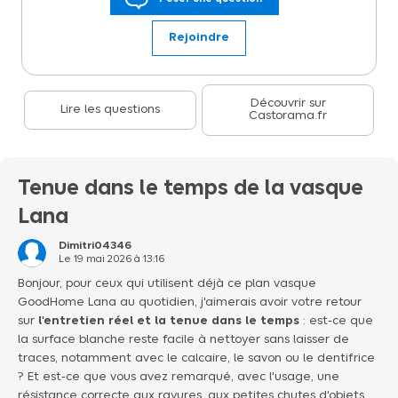
d'un trop-plein, une bonde clic-clac (fermeture et ouverture sur
simple pression) et un siphon peu encombrant qui libère de
l'espace sous la lavabo.
Rejoindre
Découvrir sur
Lire les questions
Castorama.fr
Tenue dans le temps de la vasque
Lana
Dimitri04346
Le
19 mai 2026
à
13:16
Bonjour, pour ceux qui utilisent déjà ce plan vasque
GoodHome Lana au quotidien, j'aimerais avoir votre retour
sur
l'entretien réel et la tenue dans le temps
: est-ce que
la surface blanche reste facile à nettoyer sans laisser de
traces, notamment avec le calcaire, le savon ou le dentifrice
? Et est-ce que vous avez remarqué, avec l'usage, une
résistance correcte aux rayures, aux petites chutes d'objets