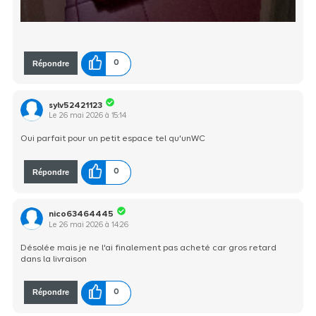
Répondre
0
sylv52421123
Le
26 mai 2026
à
15:14
Oui parfait pour un petit espace tel qu'unWC
Répondre
0
nico63464445
Le
26 mai 2026
à
14:26
Désolée mais je ne l'ai finalement pas acheté car gros retard
dans la livraison
Répondre
0