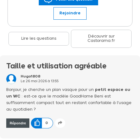
Compatible avec les meubles lave-mains suspendus ou à poser
Imandra.
Rejoindre
Découvrir sur
Lire les questions
Castorama.fr
Taille et utilisation agréable
Hugo1808
Le
26 mai 2026
à
13:55
Bonjour, je cherche un plan vasque pour un
petit espace ou
un WC
: est-ce que le modèle GoodHome Beni est
suffisamment compact tout en restant confortable à l'usage
au quotidien ?
Répondre
0