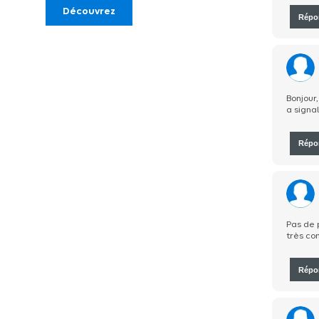
Découvrez
Répo
Bonjour,
a signa
Répo
Pas de 
très co
Répo