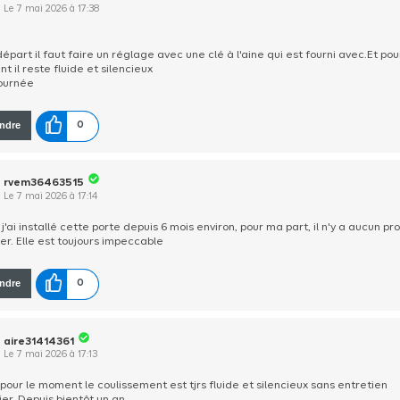
Le
7 mai 2026
à
17:38
épart il faut faire un réglage avec une clé à l'aine qui est fourni avec.Et pou
nt il reste fluide et silencieux
ournée
ndre
0
rvem36463515
Le
7 mai 2026
à
17:14
 j'ai installé cette porte depuis 6 mois environ, pour ma part, il n'y a aucun p
er. Elle est toujours impeccable
ndre
0
aire31414361
Le
7 mai 2026
à
17:13
 pour le moment le coulissement est tjrs fluide et silencieux sans entretien