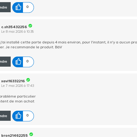
ndre
0
c.sh35432256
Le
8 mai 2026
à
10:35
 j'ai installé cette porte depuis 4 mois environ, pour l'instant, il n'y a aucun p
ler. Je recommande le produit. BàV
ndre
0
xavi16332216
Le
7 mai 2026
à
17:43
problème particulier
ntent de mon achat
ndre
0
bron21462255