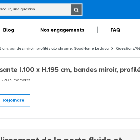
Blog
Nos engagements
FAQ
5 cm, bandes miroir, profilés alu chrome, GoodHome Ledava
Questions/R
sante l.100 x H.195 cm, bandes miroir, pro
E
-
2669
membres
Rejoindre
cm, profilés alu noir, GoodHome Ledava