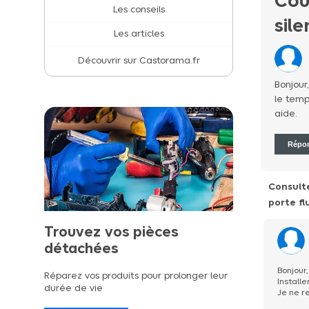
Cou
Les conseils
sile
Les articles
Découvrir sur Castorama.fr
Bonjour,
le temp
aide.
Répo
Consulte
porte fl
Trouvez vos pièces
détachées
Bonjour,
Réparez vos produits pour prolonger leur
Installe
durée de vie
Je ne r