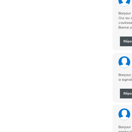
Bonjour
Oui au d
coulissa
Bonne j
Répo
Bonjour,
a signal
Répo
Bonjour