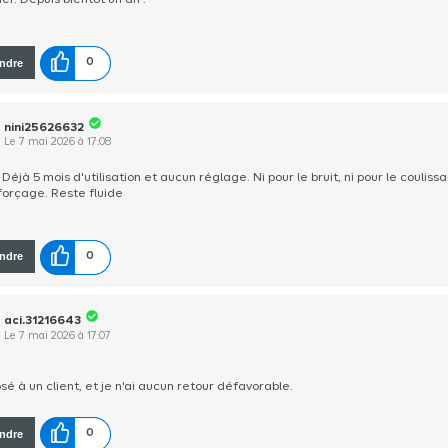
ier. Depuis bientôt un an .
ndre
0
nini25626632
Le
7 mai 2026
à
17:08
 Déjà 5 mois d'utilisation et aucun réglage. Ni pour le bruit, ni pour le coulissa
 forçage. Reste fluide
ndre
0
aci.31216643
Le
7 mai 2026
à
17:07
posé à un client, et je n'ai aucun retour défavorable.
ndre
0