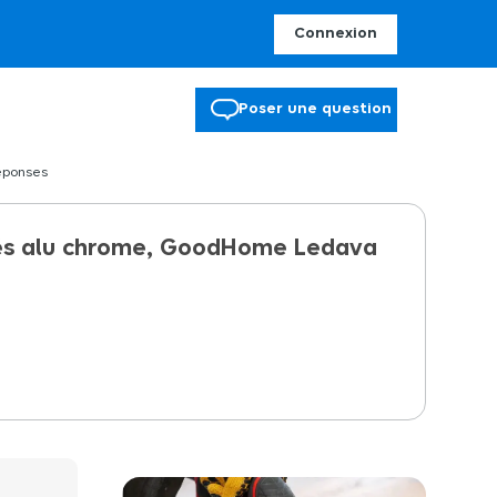
Connexion
Poser une question
éponses
filés alu chrome, GoodHome Ledava