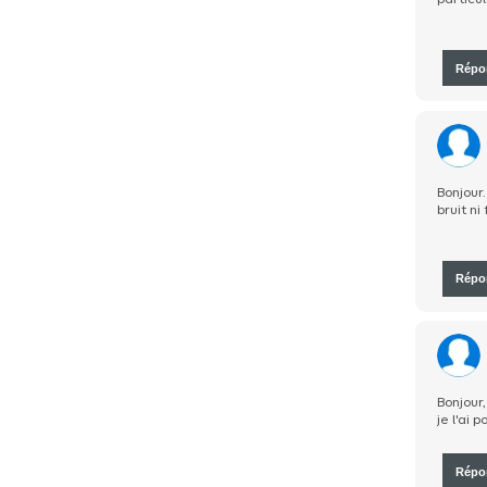
particul
Répo
Bonjour.
bruit ni
Répo
Bonjour,
je l'ai 
Répo