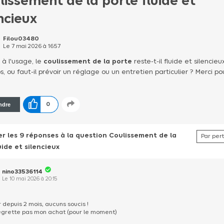
lissement de la porte fluide et
ncieux
Filou03480
Le
7 mai 2026
à
16:57
 à l'usage, le
coulissement de la porte
reste-t-il fluide et silencie
s, ou faut-il prévoir un réglage ou un entretien particulier ? Merci po
ndre
0
r les 9 réponses à la question Coulissement de la
uide et silencieux
nino33536114
Le
10 mai 2026
à
20:15
r depuis 2 mois, aucuns soucis !
egrette pas mon achat (pour le moment)