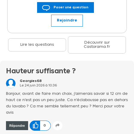
Plan vasque lave-mains l.44,2 x H.12 x P.23,2 cm, béton gris,
Poser une question
Homesight Ce plan vasque lave-mains est compatible avec les
meubles lave-mains. Il est idéal pour les petits espaces.
Rejoindre
Découvrir sur
Lire les questions
Castorama.fr
Hauteur suffisante ?
Georgies68
Le
24 juin 2026
à
10:36
Bonjour, avant de faire mon choix, j'aimerais savoir si 12 cm de
haut ce n'est pas un peu juste. Ca n'éclabousse pas en dehors
du lavabo ? Ca me semble tellement peu ? Merci pour votre
avis
Répondre
0