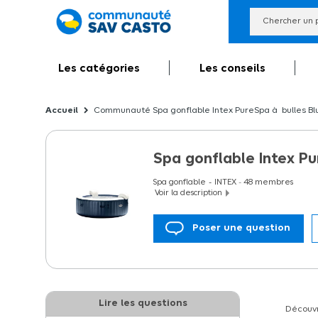
Les catégories
Les conseils
Communauté Spa gonflable Intex PureSpa à bulles Blu
Spa gonflable Intex Pu
Spa gonflable
INTEX
-
48
membres
Voir la description
Poser une question
Spa gonflable Intex PureSpa à bulles Blue 
Lire les questions
Découvr