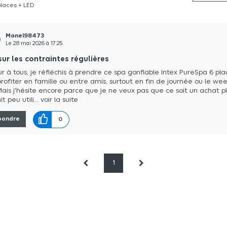
places + LED
Manel98473
Le
28 mai 2026
à
17:25
sur les contraintes régulières
ur à tous, je réfléchis à prendre ce spa gonflable Intex PureSpa 6 pla
profiter en famille ou entre amis, surtout en fin de journée ou le we
Mais j'hésite encore parce que je ne veux pas que ce soit un achat pl
it peu utili...
voir la suite
pondre
0
1