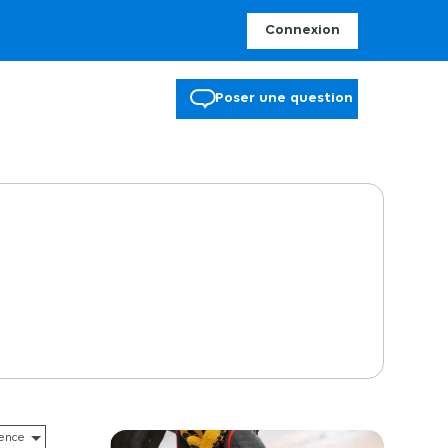
Connexion
Poser une question
xtérieures : 1,96 x H.0,71 m. // Diamètre intérieur : 1,45 m.