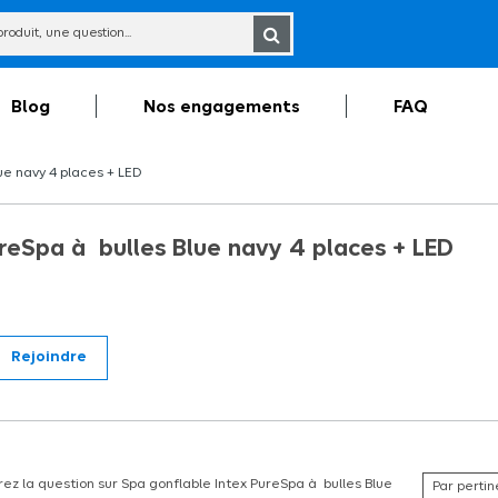
Blog
Nos engagements
FAQ
e navy 4 places + LED
reSpa à bulles Blue navy 4 places + LED
Rejoindre
navy 4 places + 2 appuis-tête supplémentaires + 1 porte gobelet offerts Dimensions e
ez la question sur Spa gonflable Intex PureSpa à bulles Blue