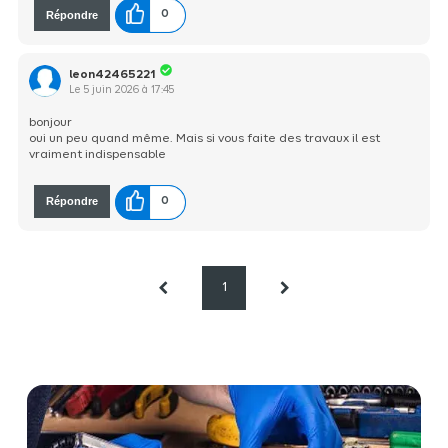
Répondre
0
leon42465221
Le
5 juin 2026
à
17:45
bonjour
oui un peu quand même. Mais si vous faite des travaux il est
vraiment indispensable
Répondre
0
1