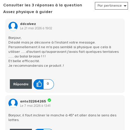
Consulter les 3 réponses à la question
Assez physique à guider
ddcalvez
Le
21 mai 2026
à
19:02
Bonjour,
Désolé mais je découvre à l'instant votre message.
Personnellement il ne m'a pas semblé si physique que cela à
utiliser ......d'autant qu'auparavant j'avais fait quelques tentaives
.......au balai brosse ! ! !
Et belle efficacité.
Je recommanderais ce produit .!
Répondre
0
anto32264265
Le
7 mai 2026
à
13:41
Bonjour, il faut incliner le manche à 45° et aller dans le sens des
lattes.