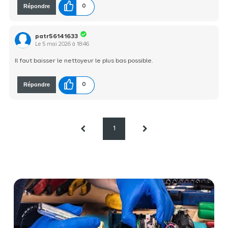
Répondre
0
patr56141633
Le
5 mai 2026
à
18:46
Il faut baisser le nettoyeur le plus bas possible.
Répondre
0
1