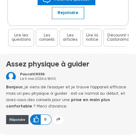
de terrasse Karcher Patio Cleaner PCL4 permet un nettoyage
facile, efficace et uniforme des terrasses en bois ou en pierre.
Simple d'utilisation, il suffit de connecter l'appareil à un tuyau
Rejoindre
d'arrosage et commencer à frotter le sol en activant les brosses. La
combinaison des brosses-rouleaux et des 2 buses de projection
d'eau permet de décoller efficacement la saleté et de l'évacuer
en un passage. Le débit d'eau peut être réglé directement sur
l'appareil grà¢ce à la vanne prévue à cet effet, permettant de
Lire les
Les
Les
Lire la
Découvrir sur
questions
conseils
articles
notice
Castorama.fr
ne pas utiliser plus d'eau que nécessaire.
Assez physique à guider
Pascal09336
Le
5 mai 2026
à
18:00
Bonjour,
je viens de l'essayer et je trouve l'appareil efficace
mais un peu physique à guider : est-ce normal au début, et
avez-vous des conseils pour une
prise en main plus
confortable
? Merci d'avance.
Répondre
0