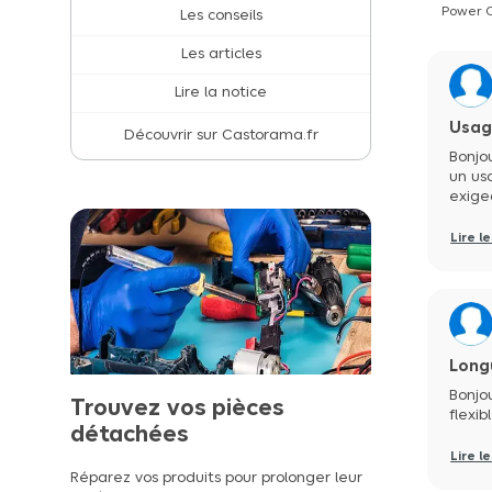
Power C
Les conseils
Les articles
Lire la notice
Usag
Découvrir sur Castorama.fr
Bonjou
un us
exige
Lire l
Longu
Bonjou
Trouvez vos pièces
flexib
détachées
Lire l
Réparez vos produits pour prolonger leur