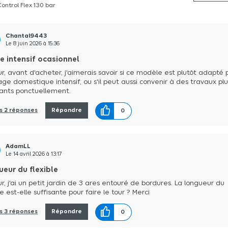
ontrol Flex 130 bar
Chantal9443
Le
8 juin 2026
à
15:36
e intensif ocasionnel
r, avant d'acheter, j'aimerais savoir si ce modèle est plutôt adapté 
age domestique intensif, ou s'il peut aussi convenir à des travaux plu
ants ponctuellement.
es 2 réponses
Répondre
0
AdamLL
Le
14 avril 2026
à
13:17
eur du flexible
r, j'ai un petit jardin de 3 ares entouré de bordures. La longueur du
le est-elle suffisante pour faire le tour ? Merci
es 3 réponses
Répondre
0