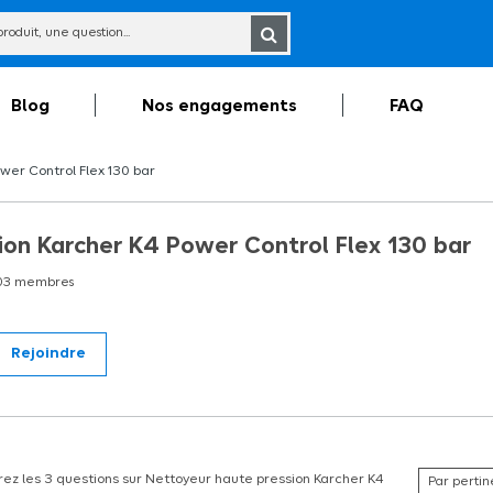
Blog
Nos engagements
FAQ
er Control Flex 130 bar
ion Karcher K4 Power Control Flex 130 bar
03
membres
Rejoindre
 Control Flex 130 bar Le nettoyeur haute pression Karcher K4 Power Control Flex e
40m². Il est équipé du nouveau flexible haute pression PremiumFlex, plus flexible e
n' Clean, permettant de changer de détergent directement sur l'appareil, de man
lité au support nettoyé, la pression peut être réglée simplement par rotation de l
ez les 3 questions sur Nettoyeur haute pression Karcher K4