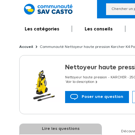
Les catégories
Les conseils
Communauté Nettoyeur haute pression Karcher K4 Pow
Nettoyeur haute press
Nettoyeur haute pression
KARCHER
-
25
Voir la description
Poser une question
Nettoyeur haute pression Karcher K4 Power
vélos, motos, murets ou terrasses de 30 à 
dispose d'un système de détergent Plug '
transport optimal. Pour une bonne adaptabi
Control.
Lire les questions
Découvr