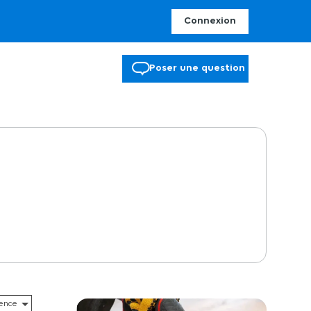
Connexion
Poser une question
st idéal pour le nettoyage occasionnel de mobilier de jardin,
t plus durable dans le temps et évitant la formation de nÅ“uds. Il
ière simple et rapide. Sa poignée télescopique assure un
a lance Vario Power et suivie sur le pistolet G160 Q Power