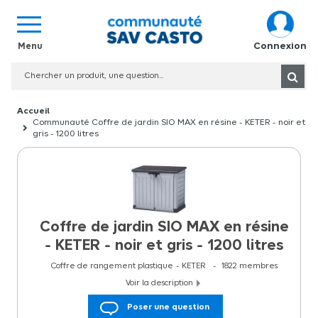
Connexion
Communauté Coffre de jardin SIO MAX en résine - KETER - noir et
gris - 1200 litres
Coffre de jardin SIO MAX en résine
- KETER - noir et gris - 1200 litres
Coffre de rangement plastique
KETER
1822
membres
Voir la description
Coffre de jardin SIO MAX en résine - KETER - noir et gris - 1200
Poser une question
litres Ce coffre de rangement d'extérieur SIO MAX de la marque