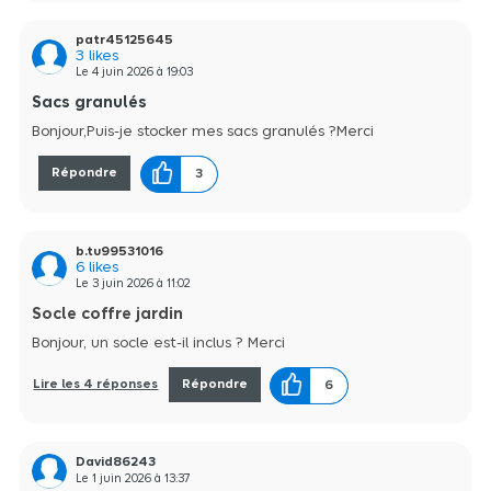
patr45125645
3
likes
Le
4 juin 2026
à
19:03
Sacs granulés
Bonjour,Puis-je stocker mes sacs granulés ?Merci
Répondre
3
b.tu99531016
6
likes
Le
3 juin 2026
à
11:02
Socle coffre jardin
Bonjour, un socle est-il inclus ? Merci
Lire les 4 réponses
Répondre
6
David86243
Le
1 juin 2026
à
13:37