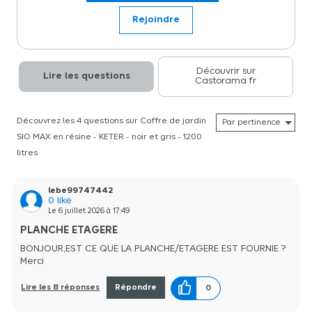
KETER dispose d'une très grande capacité de 1200 litres. Vous
pourrez y ranger votre matériel de plein air, vos outils de
Rejoindre
bricolage ou vos poubelles pour désencombrer votre intérieur. Ce
rangement multifonctions de coloris gris et noir peut se placer dans
n'importe quel endroit de votre jardin ou de votre terrasse. Sa
structure noire et grise en polypropylène aspect lattes de bois très
décoratif est traitée anti UV. Pour une meilleure accessibilité, ce
Découvrir sur
Lire les questions
Castorama.fr
coffre bénéficie d'une double ouverture, frontale et verticale.
L'ouverture est assistée par deux vérins et des renforts en métal. Il
est également livré avec un kit d'ouverture pour poubelles et des
supports intégrés pour poser des étagères (non fournies). Pour plus
Découvrez les 4 questions sur Coffre de jardin
de tranquillité, ce coffre est verrouillable en lui ajoutant un
SIO MAX en résine - KETER - noir et gris - 1200
cadenas (non fourni). Il peut contenir jusqu'à 2 poubelles de 240
litres. A monter soi-même. Dimensions intérieures : L132 x P76 x
litres
H110 cm. Dimensions extérieures : L145,5 x 82 x 125 cm. Dimensions
du produit emballé : L149 x P88 x H24 cm.
lebe99747442
0
like
Le
6 juillet 2026
à
17:49
PLANCHE ETAGERE
BONJOUR,EST CE QUE LA ¨PLANCHE/ETAGERE EST FOURNIE ?
Merci
Lire les 8 réponses
Répondre
0