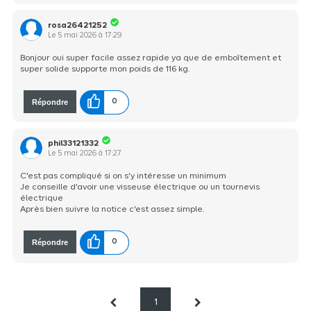
rosa26421252
Le
5 mai 2026
à
17:29
Bonjour oui super facile assez rapide ya que de emboîtement et
super solide supporte mon poids de 116 kg.
Répondre
0
phil33121332
Le
5 mai 2026
à
17:27
C'est pas compliqué si on s'y intéresse un minimum
Je conseille d'avoir une visseuse électrique ou un tournevis
électrique
Après bien suivre la notice c'est assez simple.
Répondre
0
1