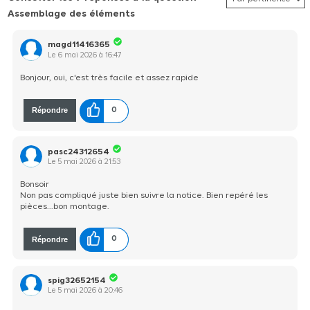
Assemblage des éléments
magd11416365
Le
6 mai 2026
à
16:47
Bonjour, oui, c'est très facile et assez rapide
Répondre
0
pasc24312654
Le
5 mai 2026
à
21:53
Bonsoir
Non pas compliqué juste bien suivre la notice. Bien repéré les
pièces...bon montage.
Répondre
0
spig32652154
Le
5 mai 2026
à
20:46