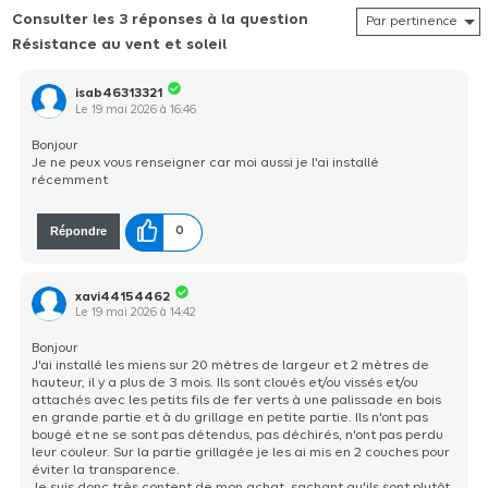
Consulter les 3 réponses à la question
Résistance au vent et soleil
isab46313321
Le
19 mai 2026
à
16:46
Bonjour
Je ne peux vous renseigner car moi aussi je l'ai installé
récemment
Répondre
0
xavi44154462
Le
19 mai 2026
à
14:42
Bonjour
J'ai installé les miens sur 20 mètres de largeur et 2 mètres de
hauteur, il y a plus de 3 mois. Ils sont cloués et/ou vissés et/ou
attachés avec les petits fils de fer verts à une palissade en bois
en grande partie et à du grillage en petite partie. Ils n'ont pas
bougé et ne se sont pas détendus, pas déchirés, n'ont pas perdu
leur couleur. Sur la partie grillagée je les ai mis en 2 couches pour
éviter la transparence.