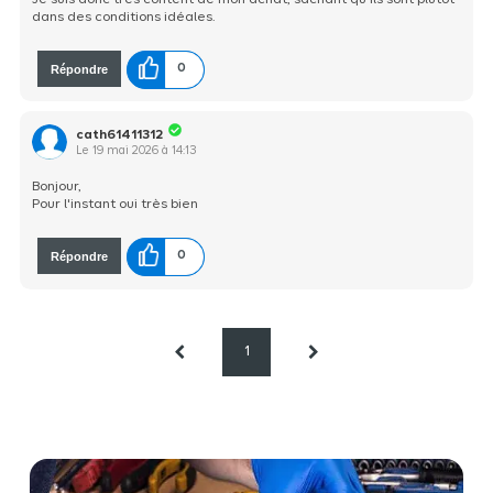
Je suis donc très content de mon achat, sachant qu'ils sont plutôt
dans des conditions idéales.
Répondre
0
cath61411312
Le
19 mai 2026
à
14:13
Bonjour,
Pour l'instant oui très bien
Répondre
0
1