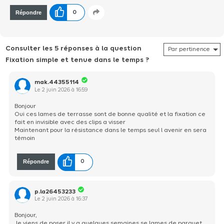
Répondre
0
Consulter les 5 réponses à la question
Fixation simple et tenue dans le temps ?
mak.44355114
Le
2 juin 2026
à
16:59
Bonjour
Oui ces lames de terrasse sont de bonne qualité et la fixation ce
fait en invisible avec des clips a visser
Maintenant pour la résistance dans le temps seul l avenir en sera
témoin
Répondre
0
p.la26453233
Le
2 juin 2026
à
16:37
Bonjour,
Je viens de poser il y a quelques semaines se lames de parquet.