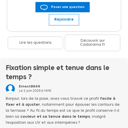
Lame de terrasse en composite Neva premium effet bois teck
Poser une question
L.220 x l.14,5 cm La Terrasse Neva, facile et conà§ue pour durer. Nos
lames en composite Neva Klikstrom sont des produits solides,
durables, de haute qualité et faciles à entretenir, ce qui en fait un
Rejoindre
excellent choix pour votre terrasse. Le concept de terrasse Neva
comprend des lames et des systèmes de fixation pour vous aider à
réaliser votre projet. Il a été développé pour faciliter l'installation
des terrasses composites. Cette solution innovante vous permettra
de concevoir votre terrasse simplement et facilement grà¢ce à
Découvrir sur
Lire les questions
Castorama.fr
son système de fixation par clips. Avec nos lames réversibles et
notre gamme de couleur, vous pourrez choisir le motif parfait pour
une finition authentique ou contemporaine. La terrasse Neva saura
s'adapter parfaitement à chaque habitation !Â
Fixation simple et tenue dans le
temps ?
Ernest8649
Le
2 juin 2026
à
14:16
Bonjour, lors de la pose, avez-vous trouvé ce profil
facile à
fixer et à ajuster
, notamment pour épouser les contours de
la terrasse ? Au fil du temps est ce que le profil conserve-t-il
bien sa
couleur et sa tenue dans le temps
, malgré
l'exposition aux UV et aux intempéries ?