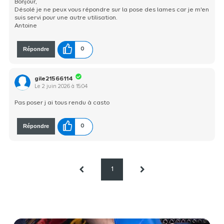
Bonjour,
Désolé je ne peux vous répondre sur la pose des lames car je m'en
suis servi pour une autre utilisation.
Antoine
Répondre
0
gile21566114
Le
2 juin 2026
à
15:04
Pas poser j ai tous rendu à casto
Répondre
0
1