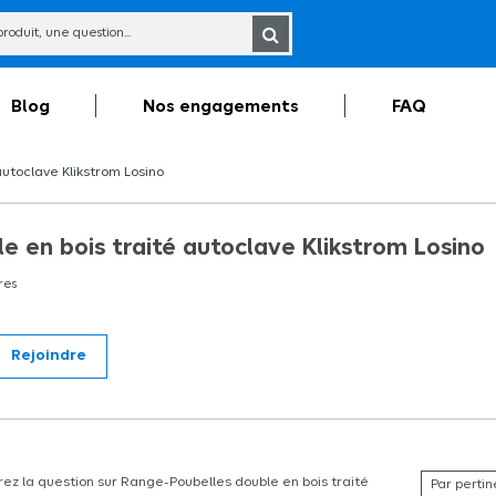
Blog
Nos engagements
FAQ
toclave Klikstrom Losino
 en bois traité autoclave Klikstrom Losino
es
Rejoindre
cacher à lâ€™extérieur 2 poubelles de jardin tout en y accédant facilement.
ez la question sur Range-Poubelles double en bois traité