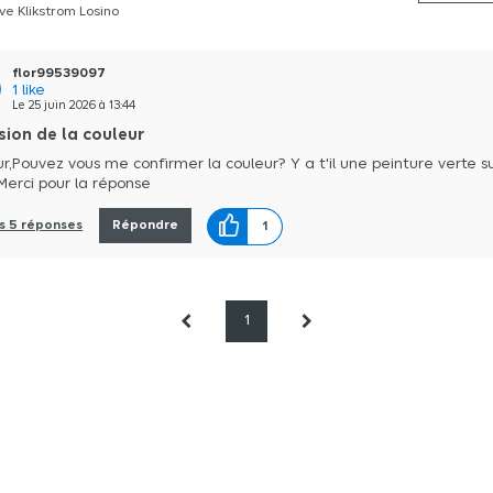
ve Klikstrom Losino
flor99539097
1
like
Le
25 juin 2026
à
13:44
sion de la couleur
r,Pouvez vous me confirmer la couleur? Y a t'il une peinture verte su
 Merci pour la réponse
es 5 réponses
Répondre
1
1