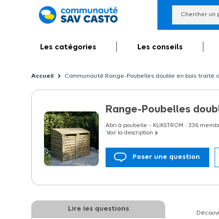
Les catégories
Les conseils
Communauté Range-Poubelles double en bois traité au
Range-Poubelles double
Abri à poubelle
KLIKSTROM
-
336
membr
Voir la description
Poser une question
Avec ce Range-Poubelles double facile de 
Lire les questions
Découvr