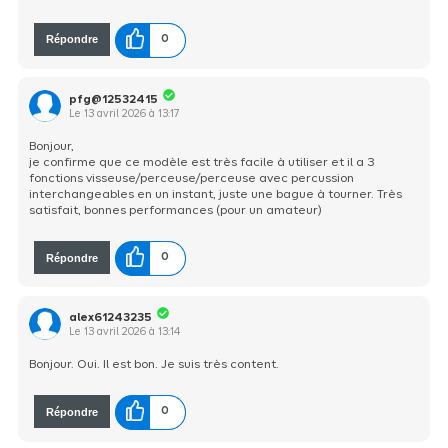
Répondre
0
pfg@12532415
Le
13 avril 2026
à
13:17
Bonjour,
je confirme que ce modèle est très facile à utiliser et il a 3
fonctions visseuse/perceuse/perceuse avec percussion
interchangeables en un instant, juste une bague à tourner. Très
satisfait, bonnes performances (pour un amateur)
Répondre
0
alex61243235
Le
13 avril 2026
à
13:14
Bonjour. Oui. Il est bon. Je suis très content.
Répondre
0