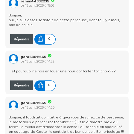
remm44332235
Le
13 avril 2026
à
15:06
Bonjour,
oui, je suis assez satisfait de cette perceuse, acheté il y 2 mois,
pas de soucis
Répondre
0
gera63611665
Le
13 avril 2026
à
14:22
...et pourquoi ne pas en louer une pour conforter ton choix???
Répondre
0
gera63611665
Le
13 avril 2026
à
14:20
Bonjour, il faudrait connaître à quoi vous destinez cette perceuse,
le matériaux à percer (béton vibré???) Et le diamètre maxi du
foret. Le mieux est d'accepter le conseil du technicien spécialisé
en outillage de Casto. Ils sont de très bon conseil. Bon bricolage !!!