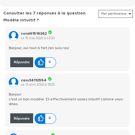
pour un changement rapide et facile des embouts. Mac Allister est
la marque parfaite pour les bricoleurs occasionnels qui veulent
Consulter les 7 réponses à la question
s'équiper à super prix. Inclut 1Â batterie 2Ah, un chargeur et
Modèle intuitif ?
cond61516262
Le
15 mai 2026
à
23:33
Bonjour, oui tout à fait j'en suis ravi
Répondre
0
cass34112554
Le
13 avril 2026
à
19:25
Bonjour
c'est un bon modèle. Et effectivement assez intuitif comme vous
dites.
Répondre
0