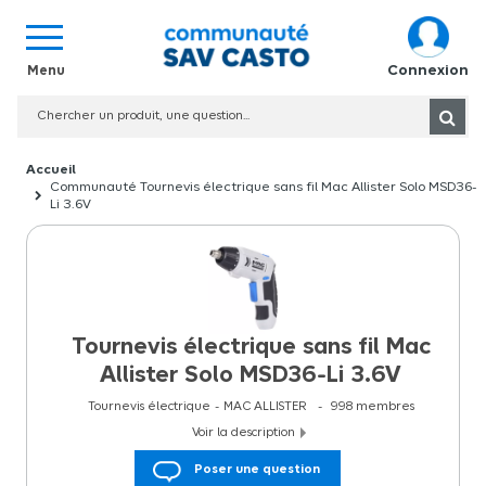
Connexion
Communauté Tournevis électrique sans fil Mac Allister Solo MSD36-
Li 3.6V
Tournevis électrique sans fil Mac
Allister Solo MSD36-Li 3.6V
Tournevis électrique
MAC ALLISTER
998
membres
Voir la description
Des outils de qualité à super prix pour bricoler facilement ?
Poser une question
Compact et maniable, le tournevis sans fil Mac Allister Solo MSD36-Li