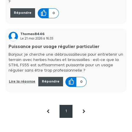
?
thermique FS55 est idéale pour l'entretien de votre jardin et
autour de votre maison. Polyvalente, elle est conà§ue pour le
fauchage de petites surfaces ainsi que l'éclaircissage des
Répondre
0
broussailles et mauvaises herbes.
Thomas8446
Le
21 mai 2026
à
16:33
Puissance pour usage régulier particulier
Bonjour, je cherche une débroussailleuse pour entretenir un
terrain avec herbes hautes et broussailles : est-ce que la
STIHL FS55 est suffisamment puissante pour un usage
régulier sans être trop professionnelle ?
Lire la réponse
Répondre
0
1