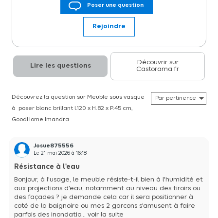
Poser une question
GoodHome Imandra Disponible dans diverses couleurs et
dimensions, la gamme Imandra est une solution modulable de
meubles de salle de bains que vous pouvez combiner, assortir et
Rejoindre
ajuster en fonction de l'espace disponible, selon la forme de votre
salle de bains. Avec ses portes et tiroirs à fermeture en douceur et
une finition résistante facile à nettoyer, il est conçu pour durer et
s'accompagne d'une garantie de 10Â ans.
Découvrir sur
Lire les questions
Castorama.fr
Découvrez la question sur Meuble sous vasque
à poser blanc brillant l.120 x H.82 x P.45 cm,
GoodHome Imandra
Josue875556
Le
21 mai 2026
à
16:18
Résistance à l'eau
Bonjour, à l'usage, le meuble résiste-t-il bien à l'humidité et
aux projections d'eau, notamment au niveau des tiroirs ou
des façades ? je demande cela car il sera positionner à
coté de la baignoire ou mes 2 garcons s'amusent à faire
parfois des inondatio...
voir la suite