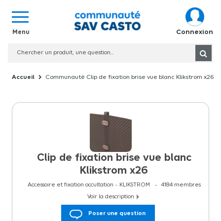
Connexion
Communauté Clip de fixation brise vue blanc Klikstrom x26
Clip de fixation brise vue blanc
Klikstrom x26
Accessoire et fixation occultation
KLIKSTROM
4184
membres
Voir la description
Les Clips de fixation brise vue brun Klikstrom x26 sont des
Poser une question
accessoires essentiels dans la catégorie de fixation occultation,