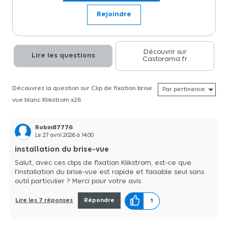
spécialement conçus pour sécuriser et stabiliser les brise-vues et
autres types d'occultations dans les jardins et les espaces extérieurs.
Rejoindre
Fabriqués avec précision et souci du détail, ces clips offrent une
solution fiable et durable pour maintenir fermement les
panneaux occultants en place, assurant ainsi une protection
efficace contre les regards indiscrets et les éléments extérieurs.
Ces clips sont particulièrement adaptés pour une utilisation avec
Découvrir sur
Lire les questions
Castorama.fr
des brise-vues de couleur brun, assurant une intégration
esthétique harmonieuse avec leur environnement naturel. Leur
installation simple et leur robustesse en font un choix idéal pour les
particuliers comme pour les professionnels cherchant à améliorer
Découvrez la question sur Clip de fixation brise
la confidentialité et le confort visuel de leur espace extérieur.
vue blanc Klikstrom x26
Robin87776
Le
27 avril 2026
à
14:00
installation du brise-vue
Salut, avec ces clips de fixation Klikstrom, est-ce que
l'installation du brise-vue est rapide et faisable seul sans
outil particulier ? Merci pour votre avis
Lire les 7 réponses
Répondre
1